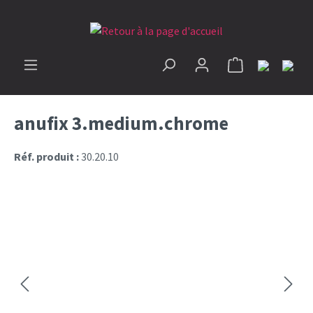
tenu principal
Le panier conti
anufix 3.medium.chrome
Réf. produit :
30.20.10
Ignorer la galerie d'images