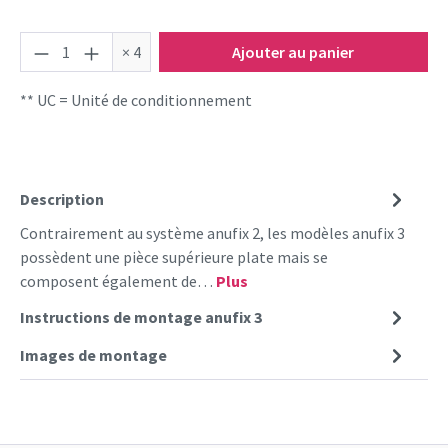
Quantité de produit : Entrez la quantité souha
× 4
Ajouter au panier
** UC = Unité de conditionnement
Description
Contrairement au système anufix 2, les modèles anufix 3
possèdent une pièce supérieure plate mais se
composent également de…
Plus
Instructions de montage anufix 3
Images de montage